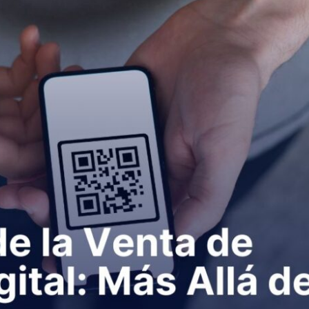
Herramientas de marketing digital
Sistema reserva por zonas y butacas
y corporaciones
lines
rsiones
rios
eventos
ividades con animales