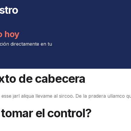
stro
o hoy
ción directamente en tu
exto de cabecera
esse jarl aliqua llevame al sircoo. De la pradera ullamco q
 tomar el control?