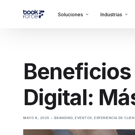
Soluciones
Industrias
Administración de clientes
Acuarios
Vende en onsite y online
Bares
Beneficios
Gestiona tu negocio
Centro de diversi
Circos
Digital: Má
Colegios y Centr
Eventos corporat
Ferias
MAYO 6, 2025
BRANDING
,
EVENTOS
,
EXPERIENCIA DE CLIE
Fiestas/clubes
Fondas