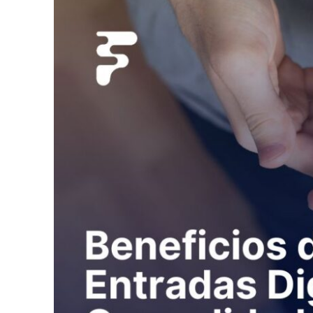
Mini-Golf
Municipalidades 
Museos
Parque de trampo
Parques de dive
Piscinas y balnea
Parques inflables
Productores de 
Centros turíscos
Zoológicos / Act