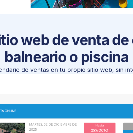
Herramientas de marketing digital
Sistema reserva por zonas y butacas
y corporaciones
itio web de venta de
lines
rsiones
balneario o piscina
rios
endario de ventas en tu propio sitio web, sin in
eventos
ividades con animales