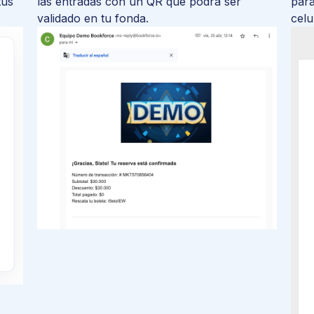
tus
las entradas con un QR que podrá ser
para
validado en tu fonda.
celu