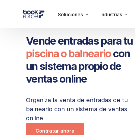
Soluciones
Industrias
Vende entradas para tu
Administración de clientes
Acuarios
piscina o balneario
con
Vende en onsite y online
Bares
un sistema propio de
Gestiona tu negocio
Centro de diversi
ventas online
Circos
Colegios y Centr
Eventos corporat
Organiza la venta de entradas de tu
balneario con un sistema de ventas
Ferias
online
Fiestas/clubes
Contratar ahora
Fondas