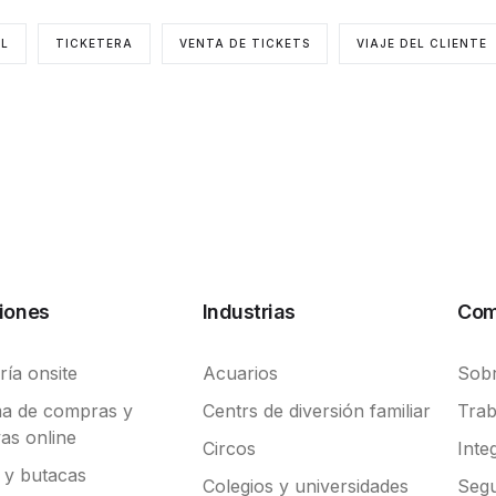
AL
TICKETERA
VENTA DE TICKETS
VIAJE DEL CLIENTE
iones
Industrias
Com
ría onsite
Acuarios
Sobr
ma de compras y
Centrs de diversión familiar
Trab
as online
Circos
Inte
 y butacas
Colegios y universidades
Segu