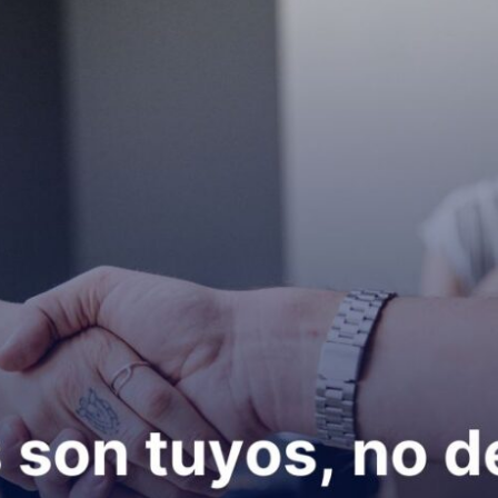
Herramientas de marketing digital
Sistema reserva por zonas y butacas
y corporaciones
lines
rsiones
rios
eventos
ividades con animales