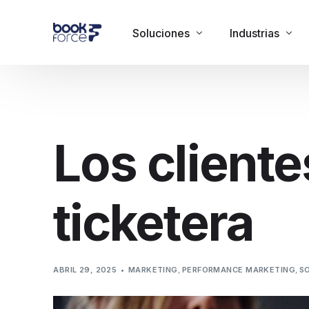
Soluciones
Industrias
Administración de clientes
Acuarios
Vende en onsite y online
Bares
Los cliente
Gestiona tu negocio
Centro de diversi
Circos
ticketera
Colegios y Centr
Eventos corporat
Ferias
ABRIL 29, 2025
MARKETING
,
PERFORMANCE MARKETING
,
S
Fiestas/clubes
Fondas