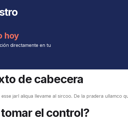
stro
o hoy
ción directamente en tu
exto de cabecera
esse jarl aliqua llevame al sircoo. De la pradera ullamco q
 tomar el control?