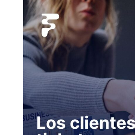
Mini-Golf
Municipalidades 
Museos
Parque de trampo
Parques de dive
Piscinas y balnea
Parques inflables
Productores de 
Centros turíscos
Zoológicos / Act