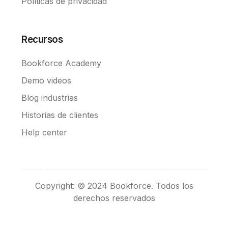
Políticas de privacidad
Recursos
Bookforce Academy
Demo videos
Blog industrias
Historias de clientes
Help center
Convierte en Broker
Copyright: © 2024 Bookforce. Todos los
Pedir demo
derechos reservados