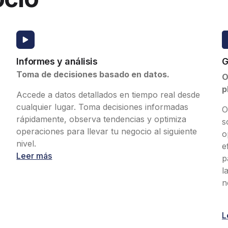
Informes y análisis
G
Toma de decisiones basado en datos.
O
p
Accede a datos detallados en tiempo real desde
cualquier lugar. Toma decisiones informadas
O
rápidamente, observa tendencias y optimiza
s
operaciones para llevar tu negocio al siguiente
o
nivel.
e
Leer más
p
l
n
L