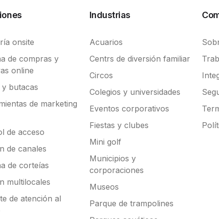
iones
Industrias
Com
ría onsite
Acuarios
Sobr
ma de compras y
Centrs de diversión familiar
Trab
as online
Circos
Inte
 y butacas
Colegios y universidades
Segu
mientas de marketing
Eventos corporativos
Term
Fiestas y clubes
Polí
ol de acceso
Mini golf
ón de canales
Municipios y
a de corteías
corporaciones
n multilocales
Museos
e de atención al
Parque de trampolines
e