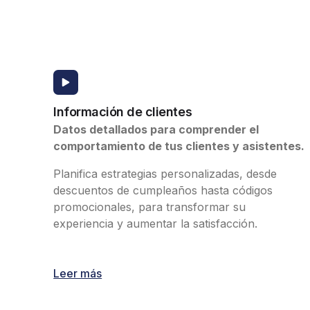
Mini-Golf
Municipalidades 
Museos
Parque de trampo
Información de clientes
Parques de dive
Datos detallados para comprender el
Piscinas y balnea
comportamiento de tus clientes y asistentes.
Parques inflables
Planifica estrategias personalizadas, desde
Productores de 
descuentos de cumpleaños hasta códigos
promocionales, para transformar su
Centros turíscos
experiencia y aumentar la satisfacción.
Zoológicos / Act
Leer más