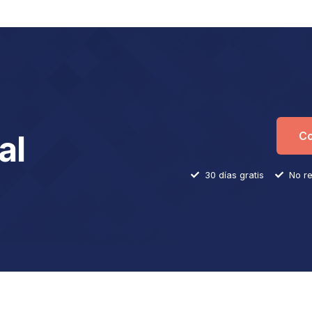
al
Co
30 días gratis
No re