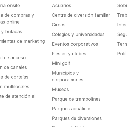
ría onsite
Acuarios
Sobr
ma de compras y
Centrs de diversión familiar
Trab
as online
Circos
Inte
 y butacas
Colegios y universidades
Segu
mientas de marketing
Eventos corporativos
Term
Fiestas y clubes
Polí
ol de acceso
Mini golf
ón de canales
Municipios y
a de corteías
corporaciones
n multilocales
Museos
e de atención al
Parque de trampolines
e
Parques acuáticos
Parques de diversiones