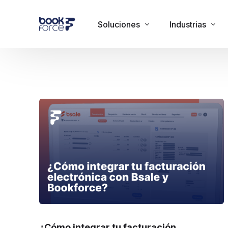
Soluciones
Industrias
Administración de clientes
Acuarios
Vende en onsite y online
Bares
Gestiona tu negocio
Centro de diversi
Circos
Colegios y Centr
Eventos corporat
Ferias
Fiestas/clubes
Fondas
¿Cómo integrar tu facturación