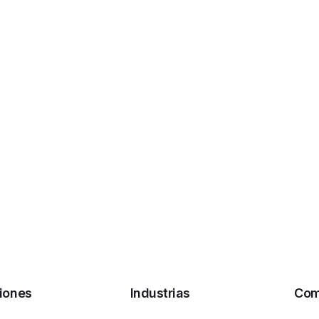
Herramientas de marketing digital
Sistema reserva por zonas y butacas
y corporaciones
lines
rsiones
rios
eventos
ividades con animales
iones
Industrias
Com