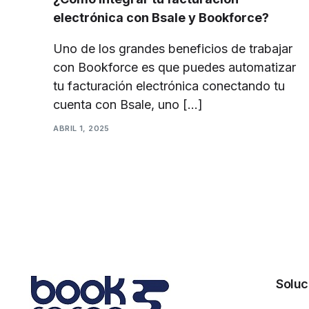
Mini-Golf
electrónica con Bsale y Bookforce?
Municipalidades 
Uno de los grandes beneficios de trabajar
Museos
con Bookforce es que puedes automatizar
tu facturación electrónica conectando tu
Parque de trampo
cuenta con Bsale, uno […]
Parques de dive
ABRIL 1, 2025
Piscinas y balnea
Parques inflables
Productores de 
Centros turíscos
Zoológicos / Act
Soluc